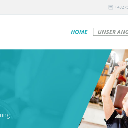
+43275
HOME
UNSER AN
tung